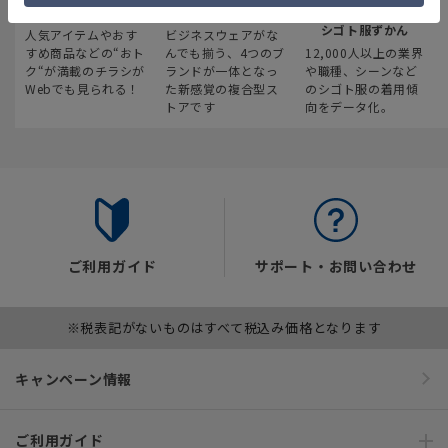
最新のお買い得情報
スーツスクエア
みんなの
シゴト服ずかん
人気アイテムやおす
ビジネスウェアがな
すめ商品などの“おト
んでも揃う、4つのブ
12,000人以上の業界
ク“が満載のチラシが
ランドが一体となっ
や職種、シーンなど
Webでも見られる！
た新感覚の複合型ス
のシゴト服の着用傾
トアです
向をデータ化。
ご利用ガイド
サポート・お問い合わせ
※税表記がないものはすべて税込み価格となります
キャンペーン情報
ご利用ガイド