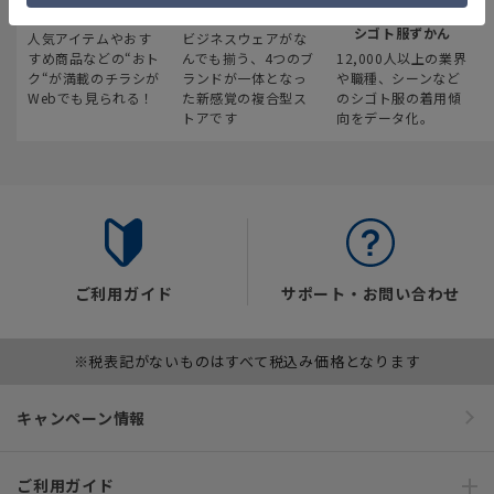
最新のお買い得情報
スーツスクエア
みんなの
シゴト服ずかん
人気アイテムやおす
ビジネスウェアがな
すめ商品などの“おト
んでも揃う、4つのブ
12,000人以上の業界
ク“が満載のチラシが
ランドが一体となっ
や職種、シーンなど
Webでも見られる！
た新感覚の複合型ス
のシゴト服の着用傾
トアです
向をデータ化。
ご利用ガイド
サポート・お問い合わせ
※税表記がないものはすべて税込み価格となります
キャンペーン情報
ご利用ガイド