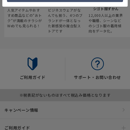
最新のお買い得情報
スーツスクエア
みんなの
シゴト服ずかん
人気アイテムやおす
ビジネスウェアがな
すめ商品などの“おト
んでも揃う、4つのブ
12,000人以上の業界
ク“が満載のチラシが
ランドが一体となっ
や職種、シーンなど
Webでも見られる！
た新感覚の複合型ス
のシゴト服の着用傾
トアです
向をデータ化。
ご利用ガイド
サポート・お問い合わせ
※税表記がないものはすべて税込み価格となります
キャンペーン情報
ご利用ガイド