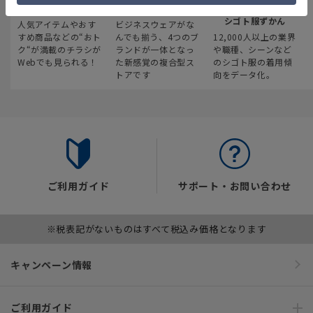
最新のお買い得情報
スーツスクエア
みんなの
シゴト服ずかん
人気アイテムやおす
ビジネスウェアがな
すめ商品などの“おト
んでも揃う、4つのブ
12,000人以上の業界
ク“が満載のチラシが
ランドが一体となっ
や職種、シーンなど
Webでも見られる！
た新感覚の複合型ス
のシゴト服の着用傾
トアです
向をデータ化。
ご利用ガイド
サポート・お問い合わせ
※税表記がないものはすべて税込み価格となります
キャンペーン情報
ご利用ガイド