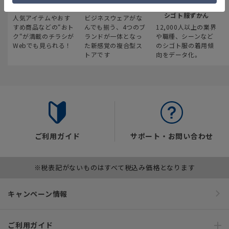
最新のお買い得情報
スーツスクエア
みんなの
シゴト服ずかん
人気アイテムやおす
ビジネスウェアがな
すめ商品などの“おト
んでも揃う、4つのブ
12,000人以上の業界
ク“が満載のチラシが
ランドが一体となっ
や職種、シーンなど
Webでも見られる！
た新感覚の複合型ス
のシゴト服の着用傾
トアです
向をデータ化。
ご利用ガイド
サポート・お問い合わせ
※税表記がないものはすべて税込み価格となります
キャンペーン情報
ご利用ガイド