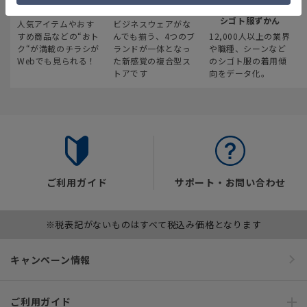
最新のお買い得情報
スーツスクエア
みんなの
シゴト服ずかん
人気アイテムやおす
ビジネスウェアがな
すめ商品などの“おト
んでも揃う、4つのブ
12,000人以上の業界
ク“が満載のチラシが
ランドが一体となっ
や職種、シーンなど
Webでも見られる！
た新感覚の複合型ス
のシゴト服の着用傾
トアです
向をデータ化。
ご利用ガイド
サポート・お問い合わせ
※税表記がないものはすべて税込み価格となります
キャンペーン情報
ご利用ガイド