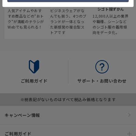
最新のお買い得情報
スーツスクエア
みんなの
シゴト服ずかん
人気アイテムやおす
ビジネスウェアがな
すめ商品などの“おト
んでも揃う、4つのブ
12,000人以上の業界
ク“が満載のチラシが
ランドが一体となっ
や職種、シーンなど
Webでも見られる！
た新感覚の複合型ス
のシゴト服の着用傾
トアです
向をデータ化。
ご利用ガイド
サポート・お問い合わせ
※税表記がないものはすべて税込み価格となります
キャンペーン情報
ご利用ガイド