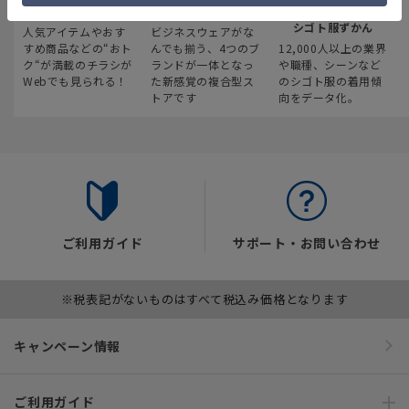
最新のお買い得情報
スーツスクエア
みんなの
シゴト服ずかん
人気アイテムやおす
ビジネスウェアがな
すめ商品などの“おト
んでも揃う、4つのブ
12,000人以上の業界
ク“が満載のチラシが
ランドが一体となっ
や職種、シーンなど
Webでも見られる！
た新感覚の複合型ス
のシゴト服の着用傾
トアです
向をデータ化。
ご利用ガイド
サポート・お問い合わせ
※税表記がないものはすべて税込み価格となります
キャンペーン情報
ご利用ガイド