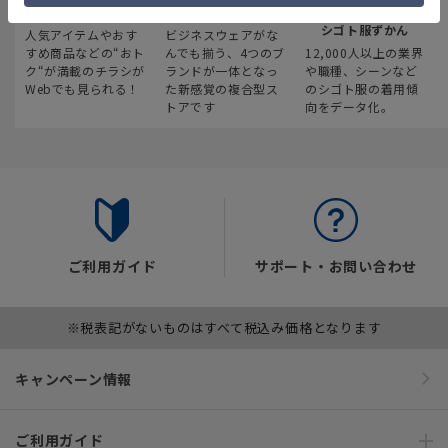
最新のお買い得情報
スーツスクエア
みんなの
シゴト服ずかん
人気アイテムやおす
ビジネスウェアがな
すめ商品などの“おト
んでも揃う、4つのブ
12,000人以上の業界
ク“が満載のチラシが
ランドが一体となっ
や職種、シーンなど
Webでも見られる！
た新感覚の複合型ス
のシゴト服の着用傾
トアです
向をデータ化。
ご利用ガイド
サポート・お問い合わせ
※税表記がないものはすべて税込み価格となります
キャンペーン情報
ご利用ガイド