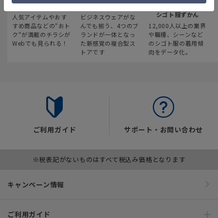
最新のお買い得情報
スーツスクエア
みんなの
シゴト服ずかん
人気アイテムやおす
ビジネスウェアがな
すめ商品などの“おト
んでも揃う、4つのブ
12,000人以上の業界
ク“が満載のチラシが
ランドが一体となっ
や職種、シーンなど
Webでも見られる！
た新感覚の複合型ス
のシゴト服の着用傾
トアです
向をデータ化。
ご利用ガイド
サポート・お問い合わせ
※税表記がないものはすべて税込み価格となります
キャンペーン情報
ご利用ガイド