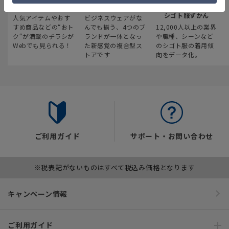
最新のお買い得情報
スーツスクエア
みんなの
シゴト服ずかん
人気アイテムやおす
ビジネスウェアがな
すめ商品などの“おト
んでも揃う、4つのブ
12,000人以上の業界
ク“が満載のチラシが
ランドが一体となっ
や職種、シーンなど
Webでも見られる！
た新感覚の複合型ス
のシゴト服の着用傾
トアです
向をデータ化。
ご利用ガイド
サポート・お問い合わせ
※税表記がないものはすべて税込み価格となります
キャンペーン情報
ご利用ガイド