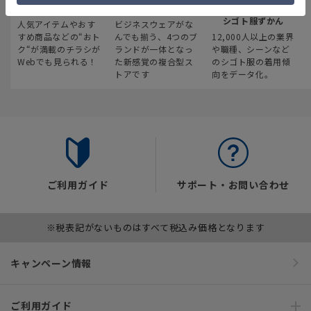
最新のお買い得情報
スーツスクエア
みんなの
シゴト服ずかん
人気アイテムやおす
ビジネスウェアがな
すめ商品などの“おト
んでも揃う、4つのブ
12,000人以上の業界
ク“が満載のチラシが
ランドが一体となっ
や職種、シーンなど
Webでも見られる！
た新感覚の複合型ス
のシゴト服の着用傾
トアです
向をデータ化。
ご利用ガイド
サポート・お問い合わせ
※税表記がないものはすべて税込み価格となります
キャンペーン情報
ご利用ガイド