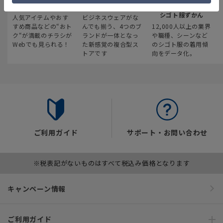
最新のお買い得情報
スーツスクエア
みんなの
シゴト服ずかん
人気アイテムやおす
ビジネスウェアがな
すめ商品などの“おト
んでも揃う、4つのブ
12,000人以上の業界
ク“が満載のチラシが
ランドが一体となっ
や職種、シーンなど
Webでも見られる！
た新感覚の複合型ス
のシゴト服の着用傾
トアです
向をデータ化。
ご利用ガイド
サポート・お問い合わせ
※税表記がないものはすべて税込み価格となります
キャンペーン情報
ご利用ガイド