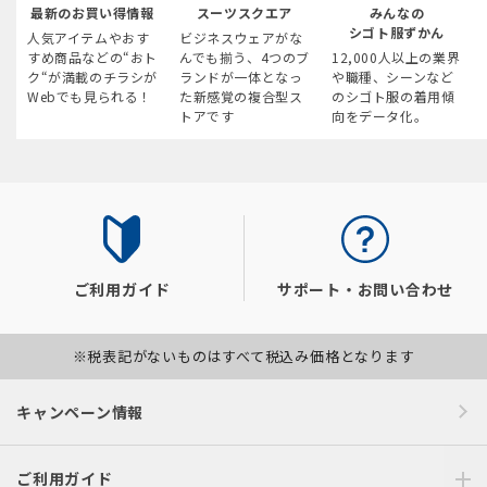
最新のお買い得情報
スーツスクエア
みんなの
シゴト服ずかん
人気アイテムやおす
ビジネスウェアがな
すめ商品などの“おト
んでも揃う、4つのブ
12,000人以上の業界
ク“が満載のチラシが
ランドが一体となっ
や職種、シーンなど
Webでも見られる！
た新感覚の複合型ス
のシゴト服の着用傾
トアです
向をデータ化。
ご利用ガイド
サポート・お問い合わせ
※税表記がないものはすべて税込み価格となります
キャンペーン情報
ご利用ガイド