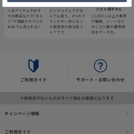
最新のお買い得情報
スーツスクエア
みんなの
シゴト服ずかん
人気アイテムやおす
ビジネスウェアがな
すめ商品などの“おト
んでも揃う、4つのブ
12,000人以上の業界
ク“が満載のチラシが
ランドが一体となっ
や職種、シーンなど
Webでも見られる！
た新感覚の複合型ス
のシゴト服の着用傾
トアです
向をデータ化。
ご利用ガイド
サポート・お問い合わせ
※税表記がないものはすべて税込み価格となります
キャンペーン情報
ご利用ガイド