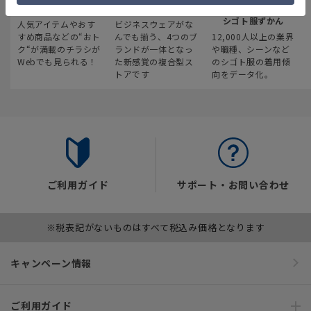
最新のお買い得情報
スーツスクエア
みんなの
シゴト服ずかん
人気アイテムやおす
ビジネスウェアがな
すめ商品などの“おト
んでも揃う、4つのブ
12,000人以上の業界
ク“が満載のチラシが
ランドが一体となっ
や職種、シーンなど
Webでも見られる！
た新感覚の複合型ス
のシゴト服の着用傾
トアです
向をデータ化。
ご利用ガイド
サポート・お問い合わせ
※税表記がないものはすべて税込み価格となります
キャンペーン情報
ご利用ガイド