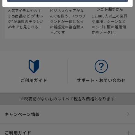
最新のお買い得情報
スーツスクエア
みんなの
シゴト服ずかん
人気アイテムやおす
ビジネスウェアがな
すめ商品などの“おト
んでも揃う、4つのブ
12,000人以上の業界
ク“が満載のチラシが
ランドが一体となっ
や職種、シーンなど
Webでも見られる！
た新感覚の複合型ス
のシゴト服の着用傾
トアです
向をデータ化。
ご利用ガイド
サポート・お問い合わせ
※税表記がないものはすべて税込み価格となります
キャンペーン情報
ご利用ガイド