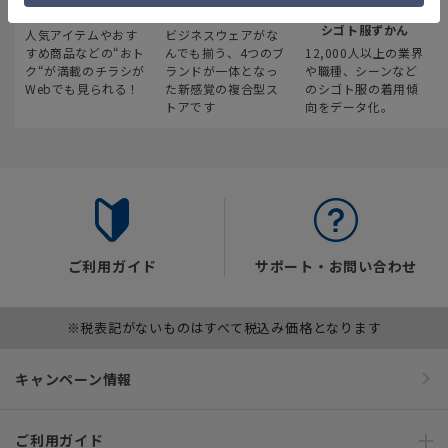
最新のお買い得情報
スーツスクエア
みんなの
シゴト服ずかん
人気アイテムやおす
ビジネスウェアがな
すめ商品などの“おト
んでも揃う、4つのブ
12,000人以上の業界
ク“が満載のチラシが
ランドが一体となっ
や職種、シーンなど
Webでも見られる！
た新感覚の複合型ス
のシゴト服の着用傾
トアです
向をデータ化。
ご利用ガイド
サポート・お問い合わせ
※税表記がないものはすべて税込み価格となります
キャンペーン情報
ご利用ガイド