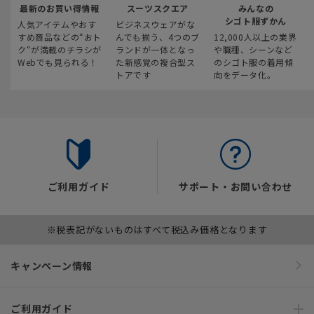
最新のお買い得情報
スーツスクエア
みんなの
シゴト服ずかん
人気アイテムやおす
ビジネスウェアがな
すめ商品などの“おト
んでも揃う、4つのブ
12,000人以上の業界
ク“が満載のチラシが
ランドが一体となっ
や職種、シーンなど
Webでも見られる！
た新感覚の複合型ス
のシゴト服の着用傾
トアです
向をデータ化。
ご利用ガイド
サポート・お問い合わせ
※税表記がないものはすべて税込み価格となります
キャンペーン情報
ご利用ガイド