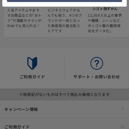
最新のお買い得情報
スーツスクエア
みんなの
シゴト服ずかん
人気アイテムやおす
ビジネスウェアがな
すめ商品などの“おト
んでも揃う、4つのブ
12,000人以上の業界
ク“が満載のチラシが
ランドが一体となっ
や職種、シーンなど
Webでも見られる！
た新感覚の複合型ス
のシゴト服の着用傾
トアです
向をデータ化。
ご利用ガイド
サポート・お問い合わせ
※税表記がないものはすべて税込み価格となります
キャンペーン情報
ご利用ガイド