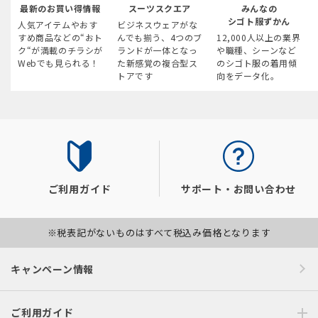
最新のお買い得情報
スーツスクエア
みんなの
シゴト服ずかん
人気アイテムやおす
ビジネスウェアがな
すめ商品などの“おト
んでも揃う、4つのブ
12,000人以上の業界
ク“が満載のチラシが
ランドが一体となっ
や職種、シーンなど
Webでも見られる！
た新感覚の複合型ス
のシゴト服の着用傾
トアです
向をデータ化。
ご利用ガイド
サポート・お問い合わせ
※税表記がないものはすべて税込み価格となります
キャンペーン情報
ご利用ガイド