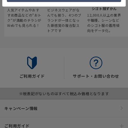
最新のお買い得情報
スーツスクエア
みんなの
シゴト服ずかん
人気アイテムやおす
ビジネスウェアがな
すめ商品などの“おト
んでも揃う、4つのブ
12,000人以上の業界
ク“が満載のチラシが
ランドが一体となっ
や職種、シーンなど
Webでも見られる！
た新感覚の複合型ス
のシゴト服の着用傾
トアです
向をデータ化。
ご利用ガイド
サポート・お問い合わせ
※税表記がないものはすべて税込み価格となります
キャンペーン情報
ご利用ガイド