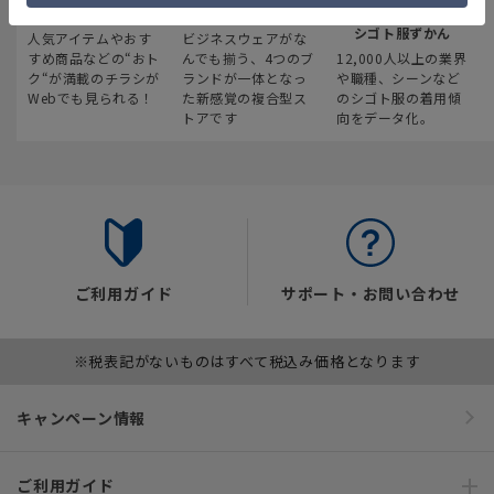
最新のお買い得情報
スーツスクエア
みんなの
シゴト服ずかん
人気アイテムやおす
ビジネスウェアがな
すめ商品などの“おト
んでも揃う、4つのブ
12,000人以上の業界
ク“が満載のチラシが
ランドが一体となっ
や職種、シーンなど
Webでも見られる！
た新感覚の複合型ス
のシゴト服の着用傾
トアです
向をデータ化。
ご利用ガイド
サポート・お問い合わせ
※税表記がないものはすべて税込み価格となります
キャンペーン情報
ご利用ガイド