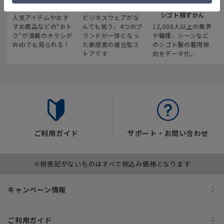
最新のお買い得情報
スーツスクエア
みんなの
シゴト服ずかん
人気アイテムやおす
ビジネスウェアがな
すめ商品などの“おト
んでも揃う、4つのブ
12,000人以上の業界
ク“が満載のチラシが
ランドが一体となっ
や職種、シーンなど
Webでも見られる！
た新感覚の複合型ス
のシゴト服の着用傾
トアです
向をデータ化。
ご利用ガイド
サポート・お問い合わせ
※税表記がないものはすべて税込み価格となります
キャンペーン情報
ご利用ガイド