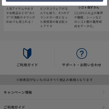
最新のお買い得情報
スーツスクエア
みんなの
シゴト服ずかん
人気アイテムやおす
ビジネスウェアがな
すめ商品などの“おト
んでも揃う、4つのブ
12,000人以上の業界
ク“が満載のチラシが
ランドが一体となっ
や職種、シーンなど
Webでも見られる！
た新感覚の複合型ス
のシゴト服の着用傾
トアです
向をデータ化。
ご利用ガイド
サポート・お問い合わせ
※税表記がないものはすべて税込み価格となります
キャンペーン情報
ご利用ガイド