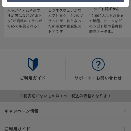
最新のお買い得情報
スーツスクエア
みんなの
シゴト服ずかん
人気アイテムやおす
ビジネスウェアがな
すめ商品などの“おト
んでも揃う、4つのブ
12,000人以上の業界
ク“が満載のチラシが
ランドが一体となっ
や職種、シーンなど
Webでも見られる！
た新感覚の複合型ス
のシゴト服の着用傾
トアです
向をデータ化。
ご利用ガイド
サポート・お問い合わせ
※税表記がないものはすべて税込み価格となります
キャンペーン情報
ご利用ガイド