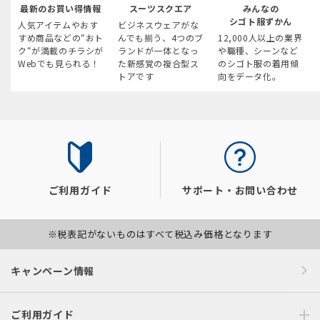
最新のお買い得情報
スーツスクエア
みんなの
シゴト服ずかん
人気アイテムやおす
ビジネスウェアがな
すめ商品などの“おト
んでも揃う、4つのブ
12,000人以上の業界
ク“が満載のチラシが
ランドが一体となっ
や職種、シーンなど
Webでも見られる！
た新感覚の複合型ス
のシゴト服の着用傾
トアです
向をデータ化。
ご利用ガイド
サポート・お問い合わせ
※税表記がないものはすべて税込み価格となります
キャンペーン情報
ご利用ガイド