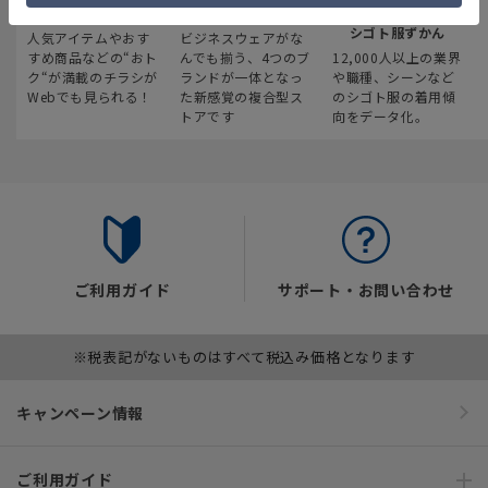
最新のお買い得情報
スーツスクエア
みんなの
シゴト服ずかん
人気アイテムやおす
ビジネスウェアがな
すめ商品などの“おト
んでも揃う、4つのブ
12,000人以上の業界
ク“が満載のチラシが
ランドが一体となっ
や職種、シーンなど
Webでも見られる！
た新感覚の複合型ス
のシゴト服の着用傾
トアです
向をデータ化。
ご利用ガイド
サポート・お問い合わせ
※税表記がないものはすべて税込み価格となります
キャンペーン情報
ご利用ガイド