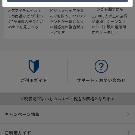
最新のお買い得情報
スーツスクエア
みんなの
シゴト服ずかん
人気アイテムやおす
ビジネスウェアがな
すめ商品などの“おト
んでも揃う、4つのブ
12,000人以上の業界
ク“が満載のチラシが
ランドが一体となっ
や職種、シーンなど
Webでも見られる！
た新感覚の複合型ス
のシゴト服の着用傾
トアです
向をデータ化。
ご利用ガイド
サポート・お問い合わせ
※税表記がないものはすべて税込み価格となります
キャンペーン情報
ご利用ガイド