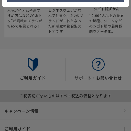
最新のお買い得情報
スーツスクエア
みんなの
シゴト服ずかん
人気アイテムやおす
ビジネスウェアがな
すめ商品などの“おト
んでも揃う、4つのブ
12,000人以上の業界
ク“が満載のチラシが
ランドが一体となっ
や職種、シーンなど
Webでも見られる！
た新感覚の複合型ス
のシゴト服の着用傾
トアです
向をデータ化。
ご利用ガイド
サポート・お問い合わせ
※税表記がないものはすべて税込み価格となります
キャンペーン情報
ご利用ガイド