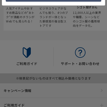
最新のお買い得情報
スーツスクエア
みんなの
シゴト服ずかん
人気アイテムやおす
ビジネスウェアがな
すめ商品などの“おト
んでも揃う、4つのブ
12,000人以上の業界
ク“が満載のチラシが
ランドが一体となっ
や職種、シーンなど
Webでも見られる！
た新感覚の複合型ス
のシゴト服の着用傾
トアです
向をデータ化。
ご利用ガイド
サポート・お問い合わせ
※税表記がないものはすべて税込み価格となります
キャンペーン情報
ご利用ガイド