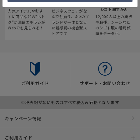
最新のお買い得情報
スーツスクエア
みんなの
シゴト服ずかん
人気アイテムやおす
ビジネスウェアがな
すめ商品などの“おト
んでも揃う、4つのブ
12,000人以上の業界
ク“が満載のチラシが
ランドが一体となっ
や職種、シーンなど
Webでも見られる！
た新感覚の複合型ス
のシゴト服の着用傾
トアです
向をデータ化。
ご利用ガイド
サポート・お問い合わせ
※税表記がないものはすべて税込み価格となります
キャンペーン情報
ご利用ガイド