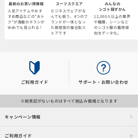
最新のお買い得情報
スーツスクエア
みんなの
シゴト服ずかん
人気アイテムやおす
ビジネスウェアがな
すめ商品などの“おト
んでも揃う、4つのブ
12,000人以上の業界
ク“が満載のチラシが
ランドが一体となっ
や職種、シーンなど
Webでも見られる！
た新感覚の複合型ス
のシゴト服の着用傾
トアです
向をデータ化。
ご利用ガイド
サポート・お問い合わせ
※税表記がないものはすべて税込み価格となります
キャンペーン情報
ご利用ガイド