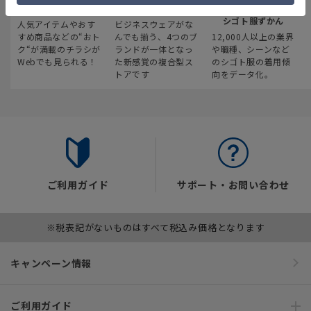
最新のお買い得情報
スーツスクエア
みんなの
シゴト服ずかん
人気アイテムやおす
ビジネスウェアがな
すめ商品などの“おト
んでも揃う、4つのブ
12,000人以上の業界
ク“が満載のチラシが
ランドが一体となっ
や職種、シーンなど
Webでも見られる！
た新感覚の複合型ス
のシゴト服の着用傾
トアです
向をデータ化。
ご利用ガイド
サポート・お問い合わせ
※税表記がないものはすべて税込み価格となります
キャンペーン情報
ご利用ガイド