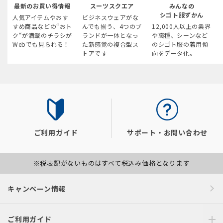
最新のお買い得情報
スーツスクエア
みんなの
シゴト服ずかん
人気アイテムやおす
ビジネスウェアがな
すめ商品などの“おト
んでも揃う、4つのブ
12,000人以上の業界
ク“が満載のチラシが
ランドが一体となっ
や職種、シーンなど
Webでも見られる！
た新感覚の複合型ス
のシゴト服の着用傾
トアです
向をデータ化。
ご利用ガイド
サポート・お問い合わせ
※税表記がないものはすべて税込み価格となります
キャンペーン情報
ご利用ガイド