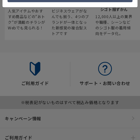
最新のお買い得情報
スーツスクエア
みんなの
シゴト服ずかん
人気アイテムやおす
ビジネスウェアがな
すめ商品などの“おト
んでも揃う、4つのブ
12,000人以上の業界
ク“が満載のチラシが
ランドが一体となっ
や職種、シーンなど
Webでも見られる！
た新感覚の複合型ス
のシゴト服の着用傾
トアです
向をデータ化。
ご利用ガイド
サポート・お問い合わせ
※税表記がないものはすべて税込み価格となります
キャンペーン情報
ご利用ガイド