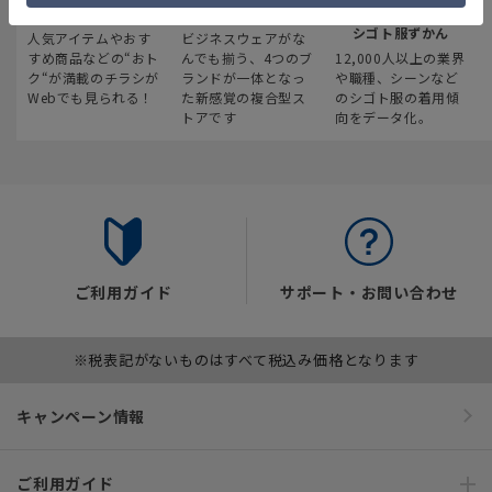
最新のお買い得情報
スーツスクエア
みんなの
シゴト服ずかん
人気アイテムやおす
ビジネスウェアがな
すめ商品などの“おト
んでも揃う、4つのブ
12,000人以上の業界
ク“が満載のチラシが
ランドが一体となっ
や職種、シーンなど
Webでも見られる！
た新感覚の複合型ス
のシゴト服の着用傾
トアです
向をデータ化。
ご利用ガイド
サポート・お問い合わせ
※税表記がないものはすべて税込み価格となります
キャンペーン情報
ご利用ガイド