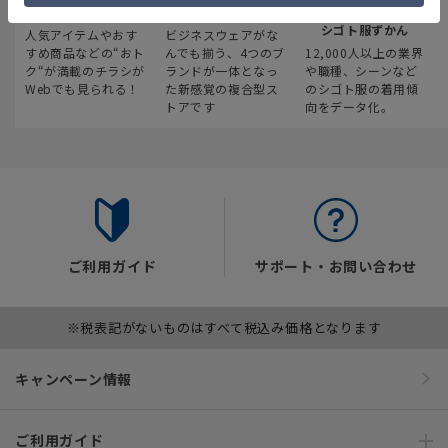
最新のお買い得情報
スーツスクエア
みんなの
シゴト服ずかん
人気アイテムやおす
ビジネスウェアがな
すめ商品などの“おト
んでも揃う、4つのブ
12,000人以上の業界
ク“が満載のチラシが
ランドが一体となっ
や職種、シーンなど
Webでも見られる！
た新感覚の複合型ス
のシゴト服の着用傾
トアです
向をデータ化。
ご利用ガイド
サポート・お問い合わせ
※税表記がないものはすべて税込み価格となります
キャンペーン情報
ご利用ガイド