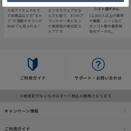
最新のお買い得情報
スーツスクエア
みんなの
シゴト服ずかん
人気アイテムやおす
ビジネスウェアがな
すめ商品などの“おト
んでも揃う、4つのブ
12,000人以上の業界
ク“が満載のチラシが
ランドが一体となっ
や職種、シーンなど
Webでも見られる！
た新感覚の複合型ス
のシゴト服の着用傾
トアです
向をデータ化。
ご利用ガイド
サポート・お問い合わせ
※税表記がないものはすべて税込み価格となります
キャンペーン情報
ご利用ガイド