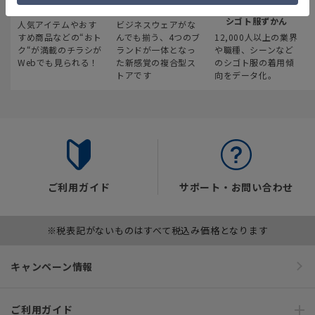
最新のお買い得情報
スーツスクエア
みんなの
シゴト服ずかん
人気アイテムやおす
ビジネスウェアがな
すめ商品などの“おト
んでも揃う、4つのブ
12,000人以上の業界
ク“が満載のチラシが
ランドが一体となっ
や職種、シーンなど
Webでも見られる！
た新感覚の複合型ス
のシゴト服の着用傾
トアです
向をデータ化。
ご利用ガイド
サポート・お問い合わせ
※税表記がないものはすべて税込み価格となります
キャンペーン情報
ご利用ガイド