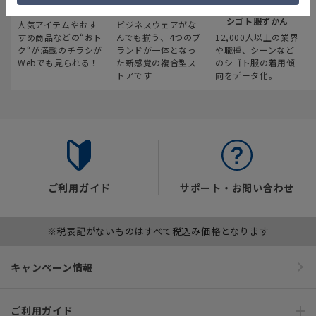
最新のお買い得情報
スーツスクエア
みんなの
シゴト服ずかん
人気アイテムやおす
ビジネスウェアがな
すめ商品などの“おト
んでも揃う、4つのブ
12,000人以上の業界
ク“が満載のチラシが
ランドが一体となっ
や職種、シーンなど
Webでも見られる！
た新感覚の複合型ス
のシゴト服の着用傾
トアです
向をデータ化。
ご利用ガイド
サポート・お問い合わせ
※税表記がないものはすべて税込み価格となります
キャンペーン情報
ご利用ガイド