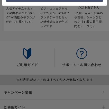
最新のお買い得情報
スーツスクエア
みんなの
シゴト服ずかん
人気アイテムやおす
ビジネスウェアがな
すめ商品などの“おト
んでも揃う、4つのブ
12,000人以上の業界
ク“が満載のチラシが
ランドが一体となっ
や職種、シーンなど
Webでも見られる！
た新感覚の複合型ス
のシゴト服の着用傾
トアです
向をデータ化。
ご利用ガイド
サポート・お問い合わせ
※税表記がないものはすべて税込み価格となります
キャンペーン情報
ご利用ガイド