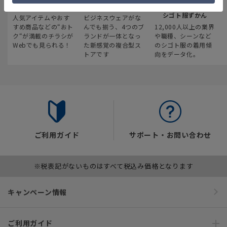
最新のお買い得情報
スーツスクエア
みんなの
シゴト服ずかん
人気アイテムやおす
ビジネスウェアがな
すめ商品などの“おト
んでも揃う、4つのブ
12,000人以上の業界
ク“が満載のチラシが
ランドが一体となっ
や職種、シーンなど
Webでも見られる！
た新感覚の複合型ス
のシゴト服の着用傾
トアです
向をデータ化。
ご利用ガイド
サポート・お問い合わせ
※税表記がないものはすべて税込み価格となります
キャンペーン情報
ご利用ガイド