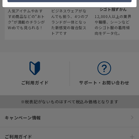
最新のお買い得情報
スーツスクエア
みんなの
シゴト服ずかん
人気アイテムやおす
ビジネスウェアがな
すめ商品などの“おト
んでも揃う、4つのブ
12,000人以上の業界
ク“が満載のチラシが
ランドが一体となっ
や職種、シーンなど
Webでも見られる！
た新感覚の複合型ス
のシゴト服の着用傾
トアです
向をデータ化。
ご利用ガイド
サポート・お問い合わせ
※税表記がないものはすべて税込み価格となります
キャンペーン情報
ご利用ガイド