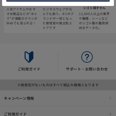
最新のお買い得情報
スーツスクエア
みんなの
シゴト服ずかん
人気アイテムやおす
ビジネスウェアがな
すめ商品などの“おト
んでも揃う、4つのブ
12,000人以上の業界
ク“が満載のチラシが
ランドが一体となっ
や職種、シーンなど
Webでも見られる！
た新感覚の複合型ス
のシゴト服の着用傾
トアです
向をデータ化。
ご利用ガイド
サポート・お問い合わせ
※税表記がないものはすべて税込み価格となります
キャンペーン情報
ご利用ガイド