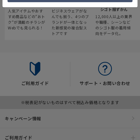
最新のお買い得情報
スーツスクエア
みんなの
シゴト服ずかん
人気アイテムやおす
ビジネスウェアがな
すめ商品などの“おト
んでも揃う、4つのブ
12,000人以上の業界
ク“が満載のチラシが
ランドが一体となっ
や職種、シーンなど
Webでも見られる！
た新感覚の複合型ス
のシゴト服の着用傾
トアです
向をデータ化。
ご利用ガイド
サポート・お問い合わせ
※税表記がないものはすべて税込み価格となります
キャンペーン情報
ご利用ガイド