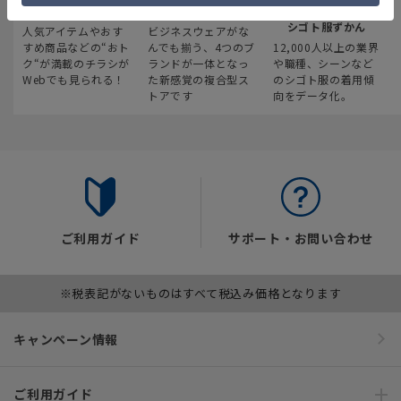
最新のお買い得情報
スーツスクエア
みんなの
シゴト服ずかん
人気アイテムやおす
ビジネスウェアがな
すめ商品などの“おト
んでも揃う、4つのブ
12,000人以上の業界
ク“が満載のチラシが
ランドが一体となっ
や職種、シーンなど
Webでも見られる！
た新感覚の複合型ス
のシゴト服の着用傾
トアです
向をデータ化。
ご利用ガイド
サポート・お問い合わせ
※税表記がないものはすべて税込み価格となります
キャンペーン情報
ご利用ガイド