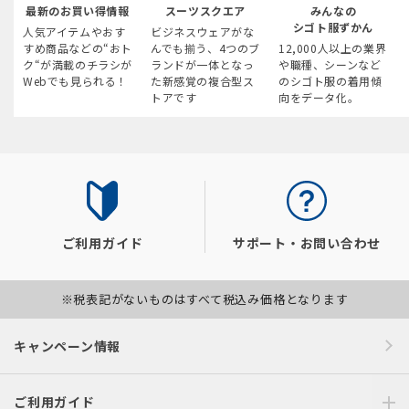
最新のお買い得情報
スーツスクエア
みんなの
シゴト服ずかん
人気アイテムやおす
ビジネスウェアがな
すめ商品などの“おト
んでも揃う、4つのブ
12,000人以上の業界
ク“が満載のチラシが
ランドが一体となっ
や職種、シーンなど
Webでも見られる！
た新感覚の複合型ス
のシゴト服の着用傾
トアです
向をデータ化。
ご利用ガイド
サポート・お問い合わせ
※税表記がないものはすべて税込み価格となります
キャンペーン情報
ご利用ガイド