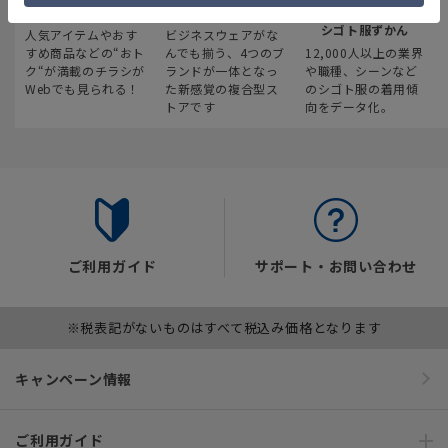
最新のお買い得情報
スーツスクエア
みんなの
シゴト服ずかん
人気アイテムやおす
ビジネスウェアがな
すめ商品などの“おト
んでも揃う、4つのブ
12,000人以上の業界
ク“が満載のチラシが
ランドが一体となっ
や職種、シーンなど
Webでも見られる！
た新感覚の複合型ス
のシゴト服の着用傾
トアです
向をデータ化。
ご利用ガイド
サポート・お問い合わせ
※税表記がないものはすべて税込み価格となります
キャンペーン情報
ご利用ガイド