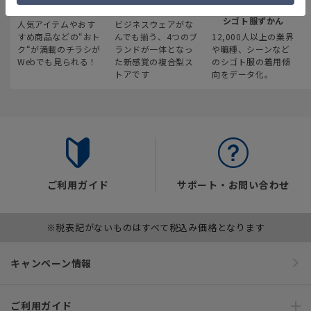
最新のお買い得情報
スーツスクエア
みんなの
シゴト服ずかん
人気アイテムやおす
ビジネスウェアがな
すめ商品などの“おト
んでも揃う、4つのブ
12,000人以上の業界
ク“が満載のチラシが
ランドが一体となっ
や職種、シーンなど
Webでも見られる！
た新感覚の複合型ス
のシゴト服の着用傾
トアです
向をデータ化。
ご利用ガイド
サポート・お問い合わせ
※税表記がないものはすべて税込み価格となります
キャンペーン情報
ご利用ガイド